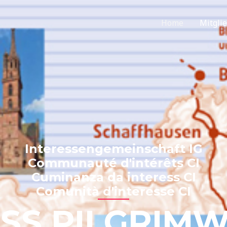
Home
Mitgli
Interessengemeinschaft IG
Communauté d'intérêts CI
Cuminanza da interess CI
Comunità d'interesse CI
SS PILGRIM