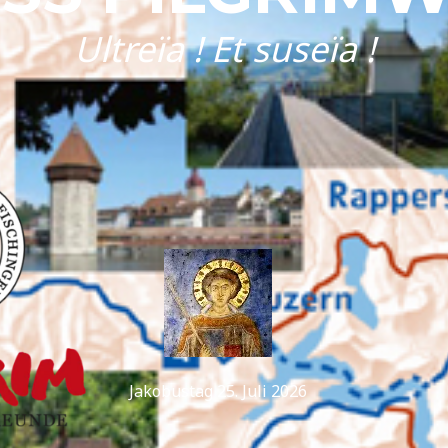
Ultreïa ! Et suseïa !
Jakobustag 25. Juli 2026