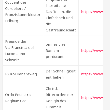
Couvent des
l’hospitalité
Cordeliers /
Das Teilen, die
https://www.cord
Franziskanerkloster
Einfachheit und
Friburg
die
Gastfreundschaft
Freunde der
omnes viae
Via Francisca del
Romam
https://www.viaf
Lucomagno
perducunt
Schweiz
Der Schnelligkeit
IG Kolumbansweg
https://www.ko
entfliehen
Christl.
Ordo Equestris
Ritterorden der
https://www.oer
Reginae Caeli
Königin des
Himmels