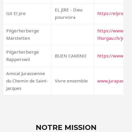
EL JIRE - Dieu
Git El Jire
https://eljire.w
pourvoira
Pilgerherberge
https://www.mit
Märstetten
thurgau.ch/joom
Pilgerherberge
BUEN CAMINO
https://www.pil
Rapperswil
Amical Jurassienne
du Chemin de Saint-
Vivre ensemble
www.jurapastora
Jacques
NOTRE MISSION