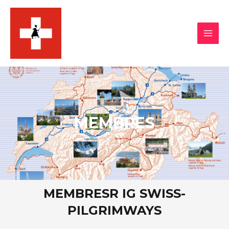
Aller
MAI
au
MEN
contenu
MEMBRES
MEMBRESR IG SWISS-
PILGRIMWAYS